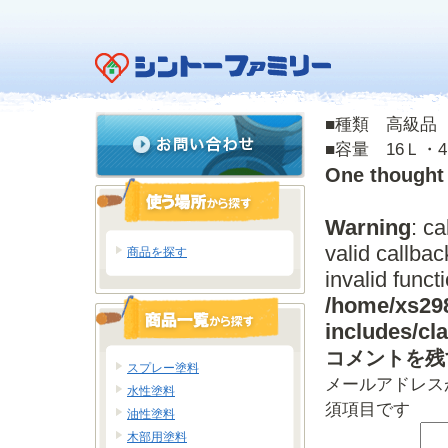
■種類 高級品
■容量 16Ｌ・
One thought
Warning
: c
valid callba
商品を探す
invalid funct
/home/xs298
includes/c
コメントを残
スプレー塗料
メールアドレス
水性塗料
須項目です
油性塗料
木部用塗料