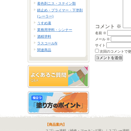
着色剤ニス・ステイン類
錆止め・プライマー・下塗剤
(シーラー)
うすめ液
コメント
※
業務用塗料・シンナー
名前
※
酒精塗料
メール
※
ラスコールN
サイト
関連商品
次回のコメントで
【商品案内】
スプレー塗料（補修・マーキング用）
｜
スプレー塗料