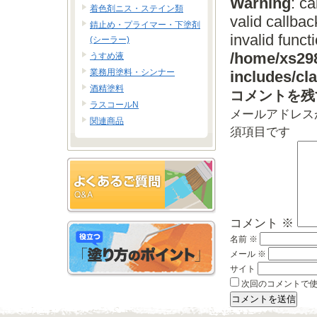
Warning
: c
着色剤ニス・ステイン類
valid callba
錆止め・プライマー・下塗剤
invalid funct
(シーラー)
/home/xs298
うすめ液
業務用塗料・シンナー
includes/c
酒精塗料
コメントを残
ラスコールN
メールアドレス
関連商品
須項目です
コメント
※
名前
※
メール
※
サイト
次回のコメントで