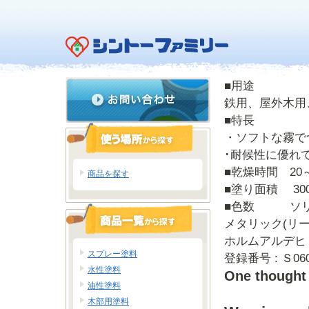
■用途
鉄用、屋外木用
■特長
・ソフトな霧で
･耐候性に優れ
■乾燥時間 20
商品を探す
■塗り面積 300
■色数 
メタリック(リ
ホルムアルデヒ
スプレー塗料
登録番号 : Ｓ060
水性塗料
One thought
油性塗料
木部用塗料