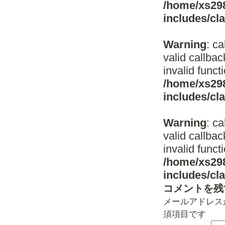
/home/xs298
includes/c
Warning
: c
valid callba
invalid funct
/home/xs298
includes/c
Warning
: c
valid callba
invalid funct
/home/xs298
includes/c
コメントを残
メールアドレス
須項目です