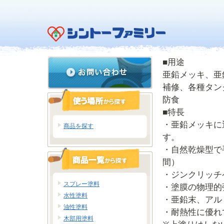
■用途
亜鉛メッキ、亜
補修、各種タン
防食
■特長
・亜鉛メッキに
商品を探す
す。
・自然乾燥型で
間）
・ジンクリッチ
スプレー塗料
・塗膜の物理的
水性塗料
・亜鉛末、アル
油性塗料
・耐熱性に優れ
木部用塗料