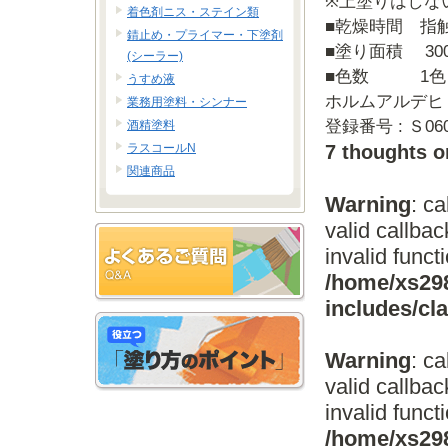
※上塗りはしな
着色剤ニス・ステイン類
■乾燥時間 指触
錆止め・プライマー・下塗剤
■塗り面積 30
(シーラー)
■色数 1色
うすめ液
ホルムアルデヒ
業務用塗料・シンナー
登録番号 : Ｓ060
酒精塗料
ラスコールN
7 thoughts o
関連商品
Warning
: c
valid callba
invalid funct
/home/xs298
includes/c
Warning
: c
valid callba
invalid funct
/home/xs298