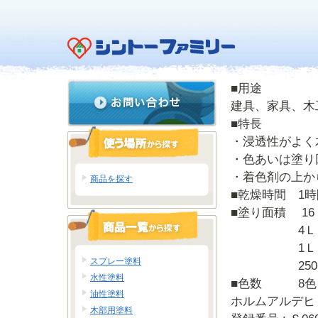
■用途
建具、家具、木
■特長
・浸透性がよく
・色あいは塗り
・着色剤の上か
商品を探す
■乾燥時間 1
■塗り面積 1
4Ｌ 70
1Ｌ 18
スプレー塗料
250ML 
水性塗料
■色数 8色
油性塗料
ホルムアルデヒ
木部用塗料