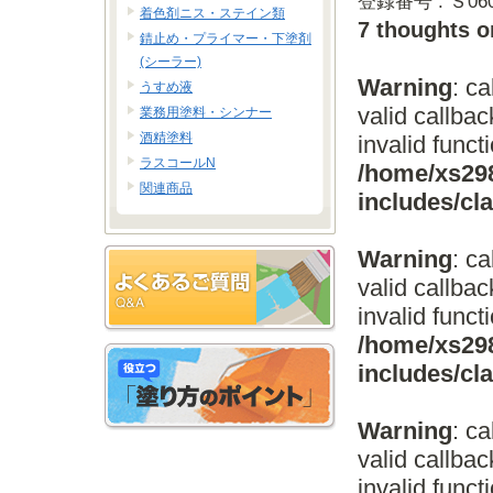
登録番号 : Ｓ060
着色剤ニス・ステイン類
7 thoughts o
錆止め・プライマー・下塗剤
(シーラー)
Warning
: c
うすめ液
valid callba
業務用塗料・シンナー
酒精塗料
invalid funct
ラスコールN
/home/xs298
関連商品
includes/c
Warning
: c
valid callba
invalid funct
/home/xs298
includes/c
Warning
: c
valid callba
invalid funct