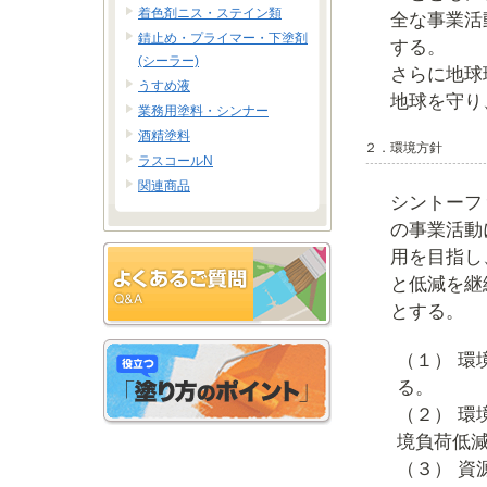
着色剤ニス・ステイン類
全な事業活
錆止め・プライマー・下塗剤
する。
(シーラー)
さらに地球
うすめ液
地球を守り
業務用塗料・シンナー
酒精塗料
２．環境方針
ラスコールN
関連商品
シントーフ
の事業活動
用を目指し
と低減を継
とする。
（１） 環
る。
（２） 環
境負荷低
（３） 資