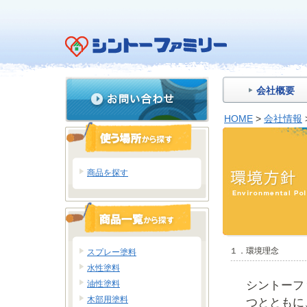
会社概要
HOME
>
会社情報
商品を探す
１．環境理念
スプレー塗料
水性塗料
油性塗料
シントーフ
木部用塗料
つとともに